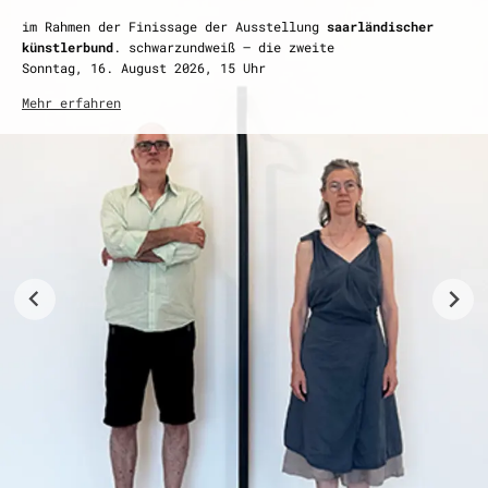
Finissage: Sonntag, 16. August 2026, 15 Uhr
im Rahmen der Finissage der Ausstellung
saarländischer
Öffnungszeiten
künstlerbund
. schwarzundweiß – die zweite
Di–Fr, 10–17 Uhr
Sonntag, 16. August 2026, 15 Uhr
So 14–18 Uhr
Mehr erfahren
Mehr erfahren