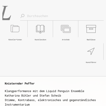
Künstler*innen
Kunstlexikon
Artothek
Nachlässe
Kunstführer
saarländischer künstlerbund
Knisternder Peffer
schwarzundweiß – die zweite
Klangperformance mit dem Liquid Penguin Ensemble
Katharina Bihler und Stefan Scheib
Dauer der Ausstellung
Stimme, Kontrabass, elektronisches und gegenständliches
21. Juni – 16. August 2026
Instrumentarium