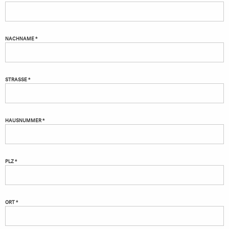
NACHNAME *
STRASSE *
HAUSNUMMER *
PLZ *
ORT *