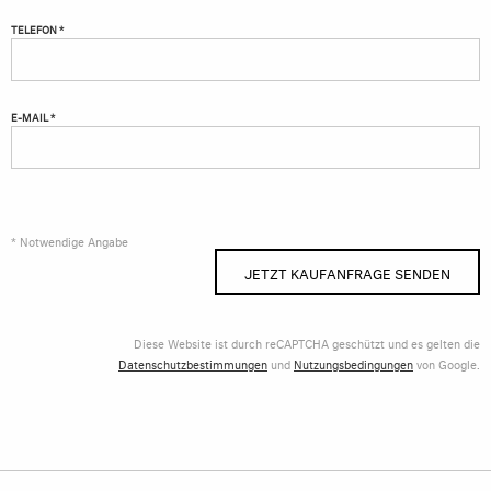
TELEFON *
E-MAIL *
* Notwendige Angabe
JETZT KAUFANFRAGE SENDEN
Diese Website ist durch reCAPTCHA geschützt und es gelten die
Datenschutzbestimmungen
und
Nutzungsbedingungen
von Google.