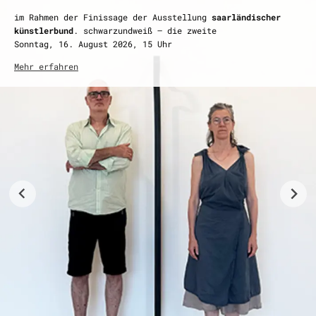
Finissage: Sonntag, 16. August 2026, 15 Uhr
im Rahmen der Finissage der Ausstellung
saarländischer
Öffnungszeiten
künstlerbund
. schwarzundweiß – die zweite
Di–Fr, 10–17 Uhr
Sonntag, 16. August 2026, 15 Uhr
So 14–18 Uhr
Mehr erfahren
Mehr erfahren