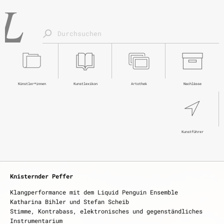
Künstler*innen
Kunstlexikon
Artothek
Nachlässe
Kunstführer
saarländischer künstlerbund
Knisternder Peffer
schwarzundweiß – die zweite
Klangperformance mit dem Liquid Penguin Ensemble
Katharina Bihler und Stefan Scheib
Dauer der Ausstellung
Stimme, Kontrabass, elektronisches und gegenständliches
21. Juni – 16. August 2026
Instrumentarium