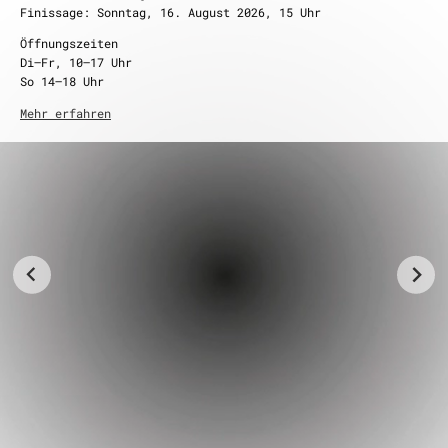
Finissage: Sonntag, 16. August 2026, 15 Uhr
im Rahmen der Finissage der Ausstellung
saarländischer
Öffnungszeiten
künstlerbund
. schwarzundweiß – die zweite
Di–Fr, 10–17 Uhr
Sonntag, 16. August 2026, 15 Uhr
So 14–18 Uhr
Mehr erfahren
Mehr erfahren