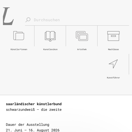
Künstler*innen
Kunstlexikon
Artothek
Nachlässe
Kunstführer
saarländischer künstlerbund
Knisternder Peffer
schwarzundweiß – die zweite
Klangperformance mit dem Liquid Penguin Ensemble
Katharina Bihler und Stefan Scheib
Dauer der Ausstellung
Stimme, Kontrabass, elektronisches und gegenständliches
21. Juni – 16. August 2026
Instrumentarium