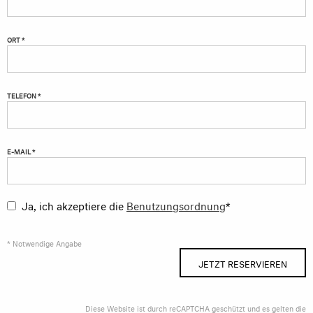
ORT *
TELEFON *
E-MAIL *
Ja, ich akzeptiere die
Benutzungsordnung
*
* Notwendige Angabe
JETZT RESERVIEREN
Diese Website ist durch reCAPTCHA geschützt und es gelten die