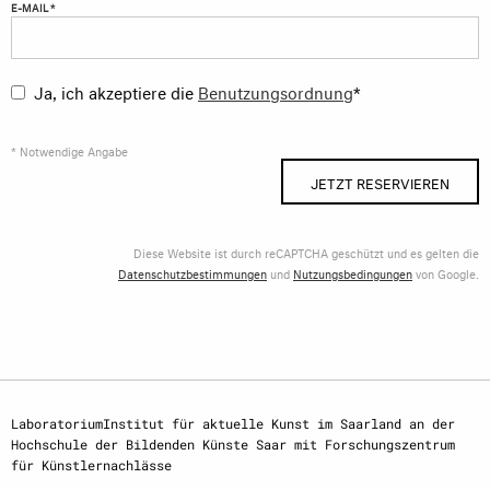
E-MAIL *
Ja, ich akzeptiere die
Benutzungsordnung
*
* Notwendige Angabe
JETZT RESERVIEREN
Diese Website ist durch reCAPTCHA geschützt und es gelten die
Datenschutzbestimmungen
und
Nutzungsbedingungen
von Google.
LaboratoriumInstitut für aktuelle Kunst im Saarland an der
Hochschule der Bildenden Künste Saar mit Forschungszentrum
für Künstlernachlässe