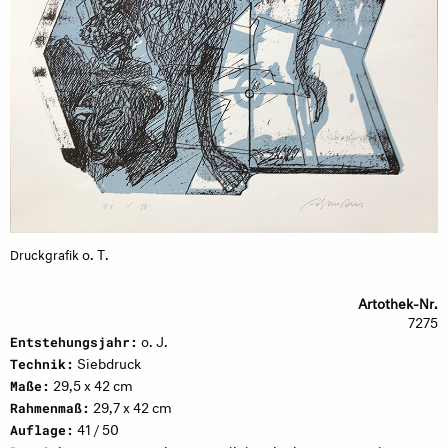
o. T.
Druckgrafik
Artothek-Nr.
7275
o. J.
Entstehungsjahr:
Siebdruck
Technik:
29,5 x 42 cm
Maße:
29,7 x 42 cm
Rahmenmaß:
41 / 50
Auflage: