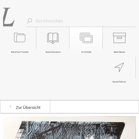
Künstler*innen
Kunstlexikon
Artothek
Nachlässe
Kunstführer
Zur Übersicht