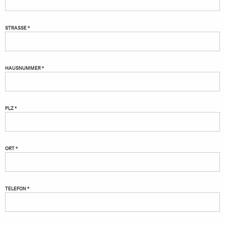
STRASSE *
HAUSNUMMER *
PLZ *
ORT *
TELEFON *