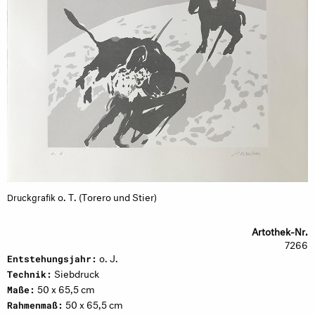
o. T. (Torero und Stier)
Druckgrafik
Artothek-Nr.
7266
o. J.
Entstehungsjahr:
Siebdruck
Technik:
50 x 65,5 cm
Maße:
50 x 65,5 cm
Rahmenmaß: