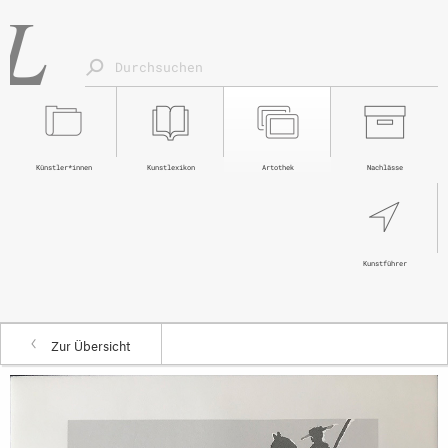
Künstler*innen
Kunstlexikon
Artothek
Nachlässe
Kunstführer
Zur Übersicht