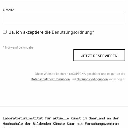
E-MAIL *
Ja, ich akzeptiere die
Benutzungsordnung
*
* Notwendige Angabe
JETZT RESERVIEREN
Diese Website ist durch reCAPTCHA geschützt und es gelten die
Datenschutzbestimmungen
und
Nutzungsbedingungen
von Google.
LaboratoriumInstitut für aktuelle Kunst im Saarland an der
Hochschule der Bildenden Künste Saar mit Forschungszentrum