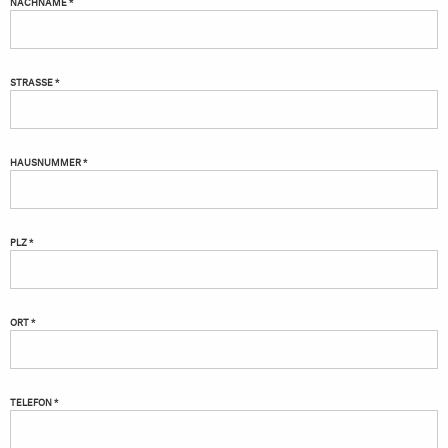
NACHNAME *
STRASSE *
HAUSNUMMER *
PLZ *
ORT *
TELEFON *