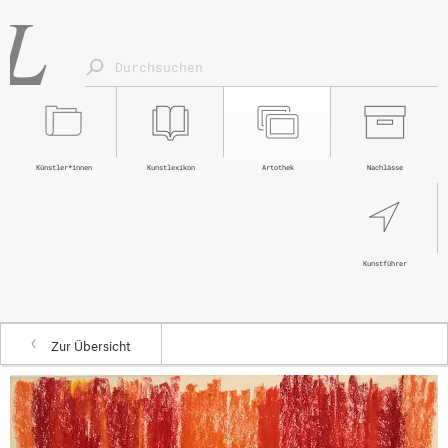
Künstler*innen
Kunstlexikon
Artothek
Nachlässe
Kunstführer
Zur Übersicht