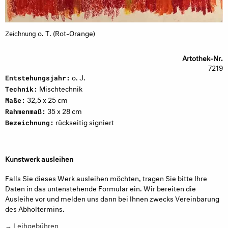
o. T. (Rot-Orange)
Zeichnung
Artothek-Nr.
7219
o. J.
Entstehungsjahr:
Mischtechnik
Technik:
32,5 x 25 cm
Maße:
35 x 28 cm
Rahmenmaß:
rückseitig signiert
Bezeichnung:
Kunstwerk ausleihen
Falls Sie dieses Werk ausleihen möchten, tragen Sie bitte Ihre
Daten in das untenstehende Formular ein. Wir bereiten die
Ausleihe vor und melden uns dann bei Ihnen zwecks Vereinbarung
des Abholtermins.
→ Leihgebühren