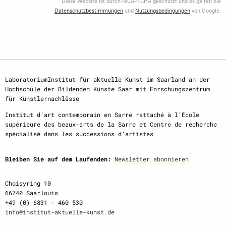
Diese Website ist durch reCAPTCHA geschützt und es gelten die
Datenschutzbestimmungen
und
Nutzungsbedingungen
von Google.
LaboratoriumInstitut für aktuelle Kunst im Saarland an der
Hochschule der Bildenden Künste Saar mit Forschungszentrum
für Künstlernachlässe
Institut d‘art contemporain en Sarre rattaché à l‘École
supérieure des beaux-arts de la Sarre et Centre de recherche
spécialisé dans les successions d‘artistes
Bleiben Sie auf dem Laufenden:
Newsletter abonnieren
Choisyring 10
66740 Saarlouis
+49 (0) 6831 - 460 530
info@institut-aktuelle-kunst.de