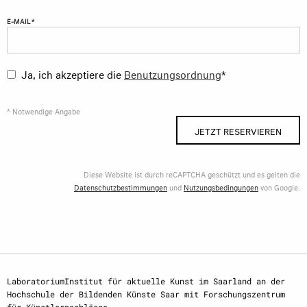
E-MAIL *
Ja, ich akzeptiere die
Benutzungsordnung
*
* Notwendige Angabe
JETZT RESERVIEREN
Diese Website ist durch reCAPTCHA geschützt und es gelten die
Datenschutzbestimmungen
und
Nutzungsbedingungen
von Google.
LaboratoriumInstitut für aktuelle Kunst im Saarland an der
Hochschule der Bildenden Künste Saar mit Forschungszentrum