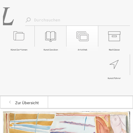
Künstler*innen
Kunstlexikon
Artothek
Nachlässe
Kunstführer
Zur Übersicht