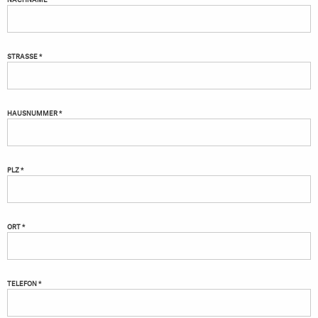
STRASSE *
HAUSNUMMER *
PLZ *
ORT *
TELEFON *