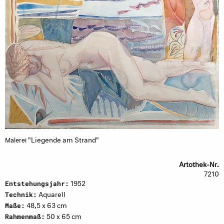
"Liegende am Strand"
Malerei
Artothek-Nr.
7210
1952
Entstehungsjahr:
Aquarell
Technik:
48,5 x 63 cm
Maße:
50 x 65 cm
Rahmenmaß: