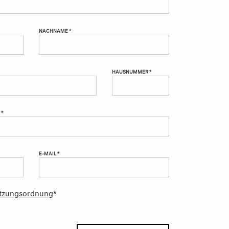
NACHNAME *
HAUSNUMMER *
 *
E-MAIL *
tzungsordnung
*