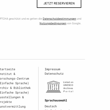
JETZT RESERVIEREN
APTCHA geschützt und es gelten die
Datenschutzbestimmungen
und
Nutzungsbedingungen
von Google.
tartseite
Impressum
Datenschutz
nstitut &
orschungs-Zentrum
Einfache Sprache)
rchiv & Bibliothek
Einfache Sprache)
usstellungen &
Sprachauswahl
rojekte
Deutsch
unstvermittlung