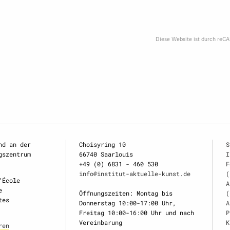
Diese Website ist durch reC
nd an der
Choisyring 10
S
gszentrum
66740 Saarlouis
I
+49 (0) 6831 - 460 530
F
info@institut-aktuelle-kunst.de
(
‘École
A
e
Öffnungszeiten: Montag bis
(
tes
Donnerstag 10:00-17:00 Uhr,
A
Freitag 10:00-16:00 Uhr und nach
P
Vereinbarung
K
ren