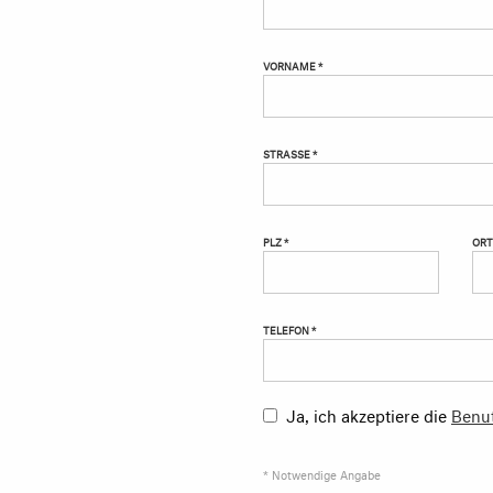
VORNAME *
STRASSE *
PLZ *
ORT
TELEFON *
Ja, ich akzeptiere die
Benu
* Notwendige Angabe