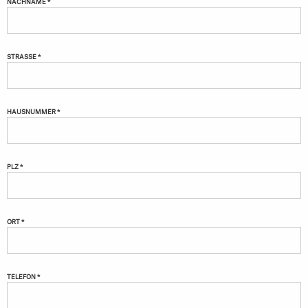
NACHNAME *
STRASSE *
HAUSNUMMER *
PLZ *
ORT *
TELEFON *