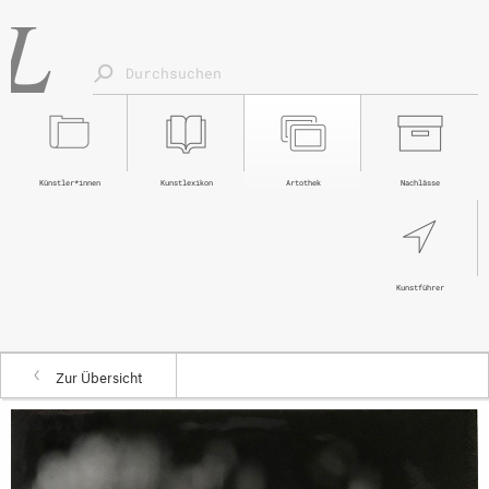
Künstler*innen
Kunstlexikon
Artothek
Nachlässe
Kunstführer
Zur Übersicht