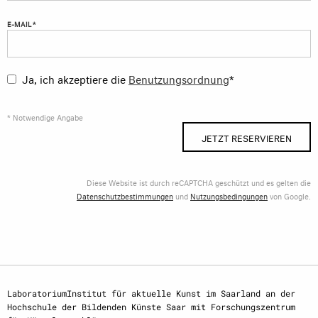
E-MAIL *
Ja, ich akzeptiere die
Benutzungsordnung
*
* Notwendige Angabe
JETZT RESERVIEREN
Diese Website ist durch reCAPTCHA geschützt und es gelten die
Datenschutzbestimmungen
und
Nutzungsbedingungen
von Google.
LaboratoriumInstitut für aktuelle Kunst im Saarland an der
Hochschule der Bildenden Künste Saar mit Forschungszentrum