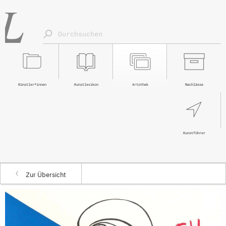
Künstler*innen
Kunstlexikon
Artothek
Nachlässe
Kunstführer
Zur Übersicht