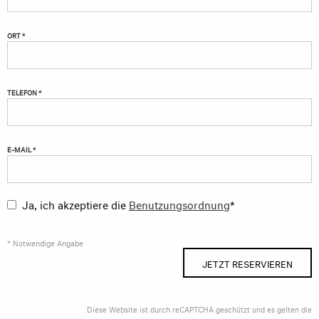
ORT *
TELEFON *
E-MAIL *
Ja, ich akzeptiere die
Benutzungsordnung
*
* Notwendige Angabe
JETZT RESERVIEREN
Diese Website ist durch reCAPTCHA geschützt und es gelten die