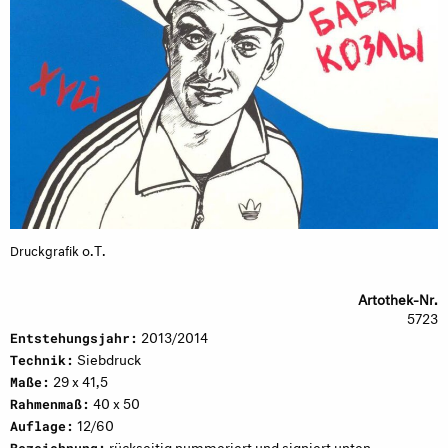
o.T.
Druckgrafik
Artothek-Nr.
5723
2013/2014
Entstehungsjahr:
Siebdruck
Technik:
29 x 41,5
Maße:
40 x 50
Rahmenmaß:
12/60
Auflage:
rückseitig nummeriert und signiert unten
Bezeichnung: