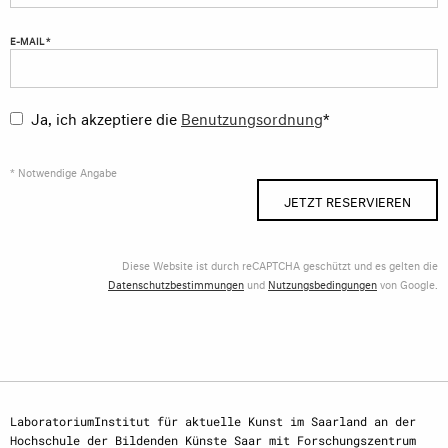
E-MAIL *
Ja, ich akzeptiere die
Benutzungsordnung
*
* Notwendige Angabe
JETZT RESERVIEREN
Diese Website ist durch reCAPTCHA geschützt und es gelten die
Datenschutzbestimmungen
und
Nutzungsbedingungen
von Google.
LaboratoriumInstitut für aktuelle Kunst im Saarland an der
Hochschule der Bildenden Künste Saar mit Forschungszentrum