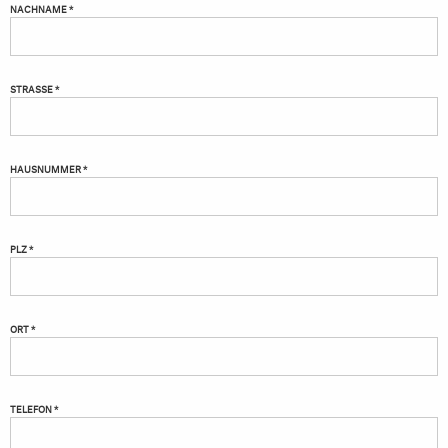
NACHNAME *
STRASSE *
HAUSNUMMER *
PLZ *
ORT *
TELEFON *