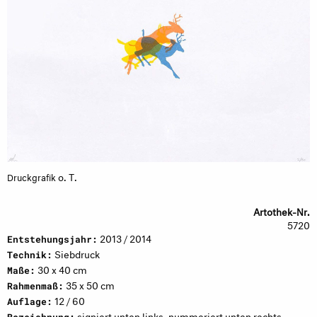
o. T.
Druckgrafik
Artothek-Nr.
5720
2013 / 2014
Entstehungsjahr:
Siebdruck
Technik:
30 x 40 cm
Maße:
35 x 50 cm
Rahmenmaß:
12 / 60
Auflage:
signiert unten links, nummeriert unten rechts
Bezeichnung: