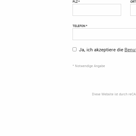
PLZ *
ORT
TELEFON *
Ja, ich akzeptiere die
Benu
* Notwendige Angabe
Diese Website ist durch reC