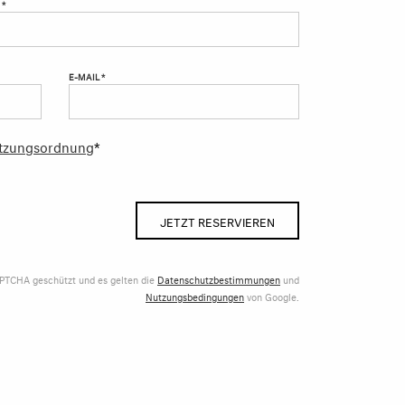
 *
E-MAIL *
tzungsordnung
*
JETZT RESERVIEREN
APTCHA geschützt und es gelten die
Datenschutzbestimmungen
und
Nutzungsbedingungen
von Google.