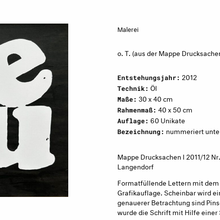
Malerei
o. T. (aus der Mappe Drucksachen
2012
Entstehungsjahr:
Öl
Technik:
30 x 40 cm
Maße:
40 x 50 cm
Rahmenmaß:
60 Unikate
Auflage:
nummeriert unten l
Bezeichnung:
Mappe Drucksachen I 2011/12 Nr. 
Langendorf
Formatfüllende Lettern mit dem 
Grafikauflage. Scheinbar wird e
genauerer Betrachtung sind Pins
wurde die Schrift mit Hilfe eine