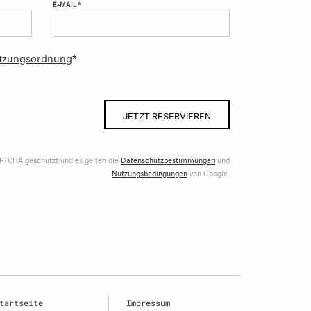
E-MAIL *
tzungsordnung
*
JETZT RESERVIEREN
APTCHA geschützt und es gelten die
Datenschutzbestimmungen
und
Nutzungsbedingungen
von Google.
tartseite
Impressum