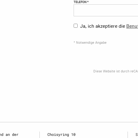
TELEFON *
Ja, ich akzeptiere die
Benu
* Notwendige Angabe
Diese Website ist durch reC
nd an der
Choisyring 10
S