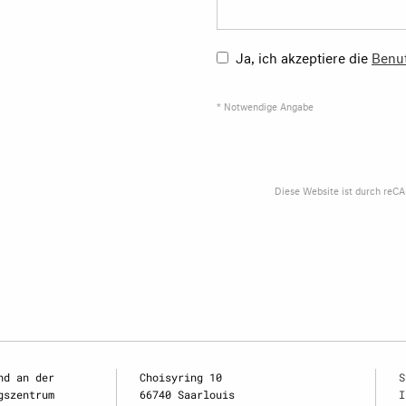
Ja, ich akzeptiere die
Benu
* Notwendige Angabe
Diese Website ist durch reC
nd an der
Choisyring 10
S
gszentrum
66740 Saarlouis
I