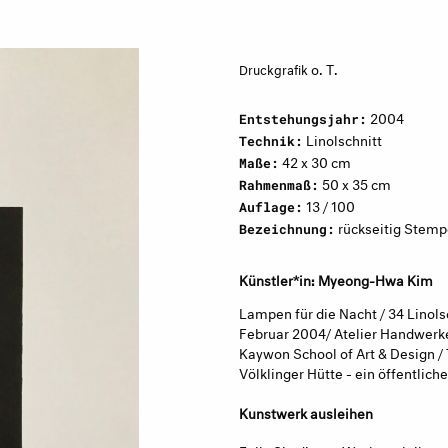
o. T.
Druckgrafik
2004
Entstehungsjahr:
Linolschnitt
Technik:
42 x 30 cm
Maße:
50 x 35 cm
Rahmenmaß:
13 / 100
Auflage:
rückseitig Stemp
Bezeichnung:
Künstler*in: Myeong-Hwa Kim
Lampen für die Nacht / 34 Linols
Februar 2004/ Atelier Handwerk
Kaywon School of Art & Design / 
Völklinger Hütte - ein öffentlich
Kunstwerk ausleihen