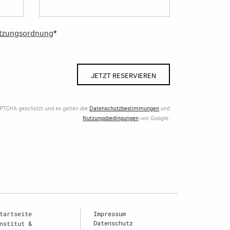
tzungsordnung
*
JETZT RESERVIEREN
APTCHA geschützt und es gelten die
Datenschutzbestimmungen
und
Nutzungsbedingungen
von Google.
tartseite
Impressum
Datenschutz
nstitut &