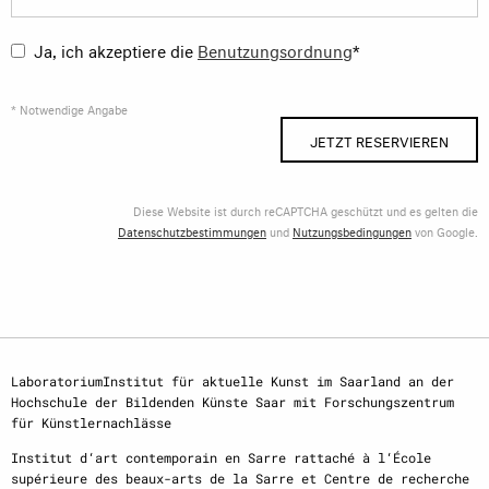
Ja, ich akzeptiere die
Benutzungsordnung
*
* Notwendige Angabe
JETZT RESERVIEREN
Diese Website ist durch reCAPTCHA geschützt und es gelten die
Datenschutzbestimmungen
und
Nutzungsbedingungen
von Google.
LaboratoriumInstitut für aktuelle Kunst im Saarland an der
Hochschule der Bildenden Künste Saar mit Forschungszentrum
für Künstlernachlässe
Institut d‘art contemporain en Sarre rattaché à l‘École
supérieure des beaux-arts de la Sarre et Centre de recherche