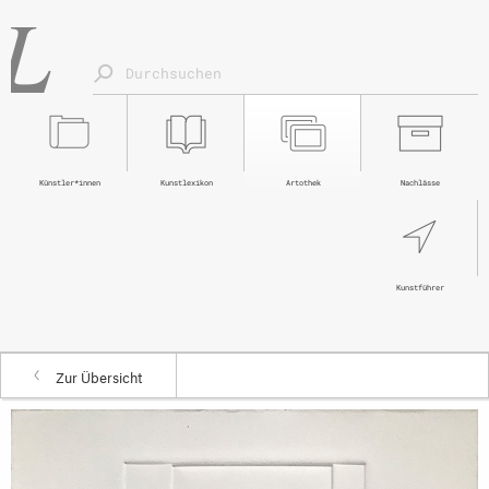
Künstler*innen
Kunstlexikon
Artothek
Nachlässe
Kunstführer
Zur Übersicht