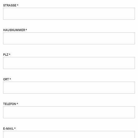
STRASSE *
HAUSNUMMER *
PLZ *
ORT *
TELEFON *
E-MAIL *