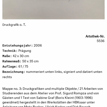
o. T.
Druckgrafik
Artothek-Nr.
5536
2006
Entstehungsjahr:
Prägung
Technik:
42 x 30 cm
Maße:
50 x 35 cm
Rahmenmaß:
61 / 75
Auflage:
nummeriert unten links, signiert und datiert unten
Bezeichnung:
rechts
Mappe no. 3: Druckgrafiken und multiple Objekte / 21 Arbeiten von
Studierenden aus dem Atelier von Prof. Sigurd Rompza und von
Gästen und 1 Text von Sabine Graf (Boris Kleint (1903-1996)
gewidmet) hergestellt in den Werkstätten der HBKsaar unter
Anleitung von Meta Backes, Ulrich Kerker und Dirk Rausch,