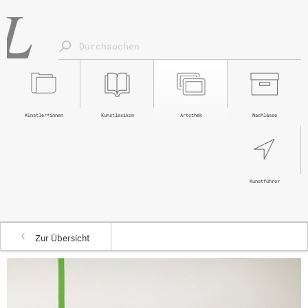
Künstler*innen
Kunstlexikon
Artothek
Nachlässe
Kunstführer
Zur Übersicht