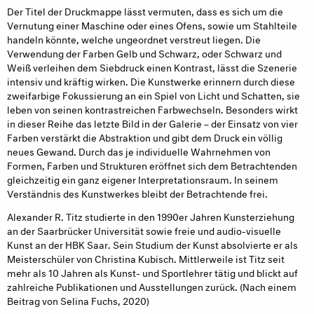
Der Titel der Druckmappe lässt vermuten, dass es sich um die
Vernutung einer Maschine oder eines Ofens, sowie um Stahlteile
handeln könnte, welche ungeordnet verstreut liegen. Die
Verwendung der Farben Gelb und Schwarz, oder Schwarz und
Weiß verleihen dem Siebdruck einen Kontrast, lässt die Szenerie
intensiv und kräftig wirken. Die Kunstwerke erinnern durch diese
zweifarbige Fokussierung an ein Spiel von Licht und Schatten, sie
leben von seinen kontrastreichen Farbwechseln. Besonders wirkt
in dieser Reihe das letzte Bild in der Galerie – der Einsatz von vier
Farben verstärkt die Abstraktion und gibt dem Druck ein völlig
neues Gewand. Durch das je individuelle Wahrnehmen von
Formen, Farben und Strukturen eröffnet sich dem Betrachtenden
gleichzeitig ein ganz eigener Interpretationsraum. In seinem
Verständnis des Kunstwerkes bleibt der Betrachtende frei.
Alexander R. Titz studierte in den 1990er Jahren Kunsterziehung
an der Saarbrücker Universität sowie freie und audio-visuelle
Kunst an der HBK Saar. Sein Studium der Kunst absolvierte er als
Meisterschüler von Christina Kubisch. Mittlerweile ist Titz seit
mehr als 10 Jahren als Kunst- und Sportlehrer tätig und blickt auf
zahlreiche Publikationen und Ausstellungen zurück. (Nach einem
Beitrag von Selina Fuchs, 2020)