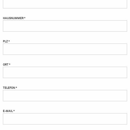
HAUSNUMMER *
PLZ *
ORT *
TELEFON *
E-MAIL *