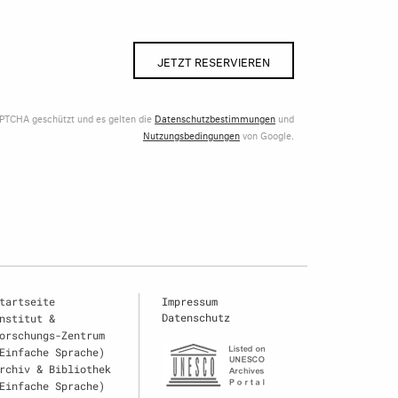
JETZT RESERVIEREN
APTCHA geschützt und es gelten die
Datenschutzbestimmungen
und
Nutzungsbedingungen
von Google.
tartseite
Impressum
Datenschutz
nstitut &
orschungs-Zentrum
Einfache Sprache)
rchiv & Bibliothek
Einfache Sprache)