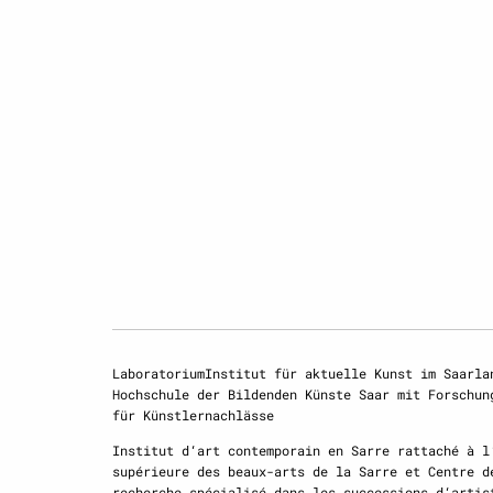
LaboratoriumInstitut für aktuelle Kunst im Saarla
Hochschule der Bildenden Künste Saar mit Forschun
für Künstlernachlässe
Institut d‘art contemporain en Sarre rattaché à l
supérieure des beaux-arts de la Sarre et Centre d
recherche spécialisé dans les successions d‘artis