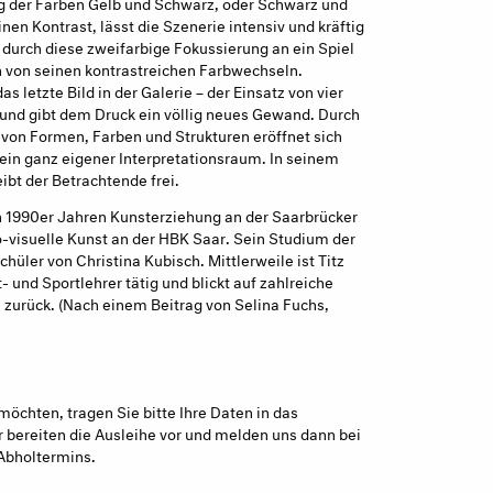
g der Farben Gelb und Schwarz, oder Schwarz und
en Kontrast, lässt die Szenerie intensiv und kräftig
 durch diese zweifarbige Fokussierung an ein Spiel
en von seinen kontrastreichen Farbwechseln.
s letzte Bild in der Galerie – der Einsatz von vier
n und gibt dem Druck ein völlig neues Gewand. Durch
von Formen, Farben und Strukturen eröffnet sich
ein ganz eigener Interpretationsraum. In seinem
bt der Betrachtende frei.
en 1990er Jahren Kunsterziehung an der Saarbrücker
o-visuelle Kunst an der HBK Saar. Sein Studium der
chüler von Christina Kubisch. Mittlerweile ist Titz
- und Sportlehrer tätig und blickt auf zahlreiche
 zurück. (Nach einem Beitrag von Selina Fuchs,
möchten, tragen Sie bitte Ihre Daten in das
 bereiten die Ausleihe vor und melden uns dann bei
Abholtermins.