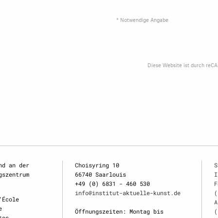
* Notwendige Angabe
Diese Website ist durch reC
nd an der
Choisyring 10
S
gszentrum
66740 Saarlouis
I
+49 (0) 6831 - 460 530
F
info@institut-aktuelle-kunst.de
(
‘École
A
e
Öffnungszeiten: Montag bis
(
tes