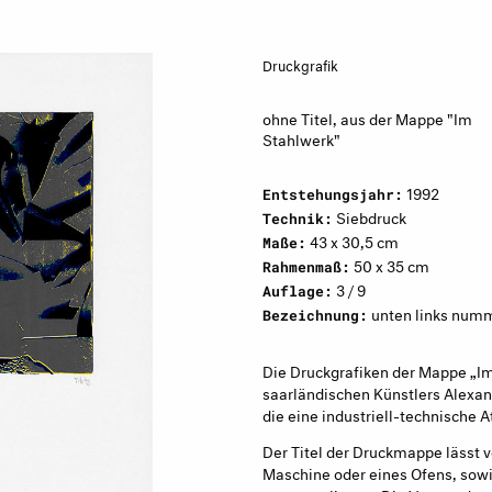
Druckgrafik
ohne Titel, aus der Mappe "Im
Stahlwerk"
1992
Entstehungsjahr:
Siebdruck
Technik:
43 x 30,5 cm
Maße:
50 x 35 cm
Rahmenmaß:
3 / 9
Auflage:
unten links numme
Bezeichnung:
Die Druckgrafiken der Mappe „Im
saarländischen Künstlers Alexande
die eine industriell-technische 
Der Titel der Druckmappe lässt 
Maschine oder eines Ofens, sow