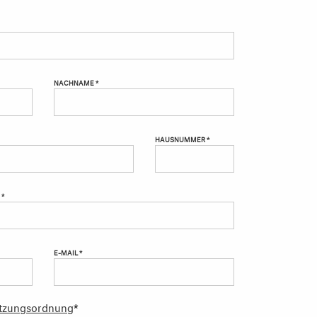
NACHNAME *
HAUSNUMMER *
 *
E-MAIL *
tzungsordnung
*