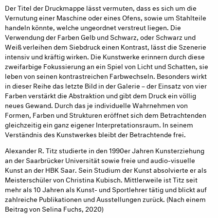
Der Titel der Druckmappe lässt vermuten, dass es sich um die
Vernutung einer Maschine oder eines Ofens, sowie um Stahlteile
handeln könnte, welche ungeordnet verstreut liegen. Die
Verwendung der Farben Gelb und Schwarz, oder Schwarz und
Weiß verleihen dem Siebdruck einen Kontrast, lässt die Szenerie
intensiv und kräftig wirken. Die Kunstwerke erinnern durch diese
zweifarbige Fokussierung an ein Spiel von Licht und Schatten, sie
leben von seinen kontrastreichen Farbwechseln. Besonders wirkt
in dieser Reihe das letzte Bild in der Galerie – der Einsatz von vier
Farben verstärkt die Abstraktion und gibt dem Druck ein völlig
neues Gewand. Durch das je individuelle Wahrnehmen von
Formen, Farben und Strukturen eröffnet sich dem Betrachtenden
gleichzeitig ein ganz eigener Interpretationsraum. In seinem
Verständnis des Kunstwerkes bleibt der Betrachtende frei.
Alexander R. Titz studierte in den 1990er Jahren Kunsterziehung
an der Saarbrücker Universität sowie freie und audio-visuelle
Kunst an der HBK Saar. Sein Studium der Kunst absolvierte er als
Meisterschüler von Christina Kubisch. Mittlerweile ist Titz seit
mehr als 10 Jahren als Kunst- und Sportlehrer tätig und blickt auf
zahlreiche Publikationen und Ausstellungen zurück. (Nach einem
Beitrag von Selina Fuchs, 2020)