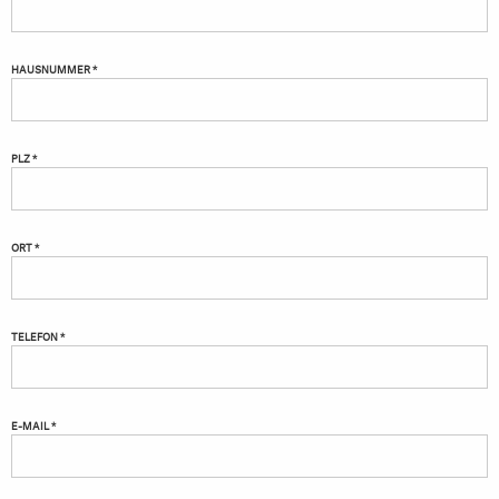
HAUSNUMMER *
PLZ *
ORT *
TELEFON *
E-MAIL *