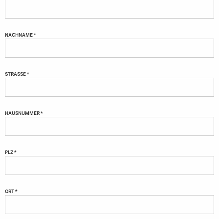
NACHNAME *
STRASSE *
HAUSNUMMER *
PLZ *
ORT *