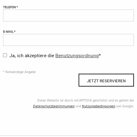
TELEFON *
E-MAIL *
Ja, ich akzeptiere die
Benutzungsordnung
*
* Notwendige Angabe
JETZT RESERVIEREN
Diese Website ist durch reCAPTCHA geschützt und es gelten die
Datenschutzbestimmungen
und
Nutzungsbedingungen
von Google.