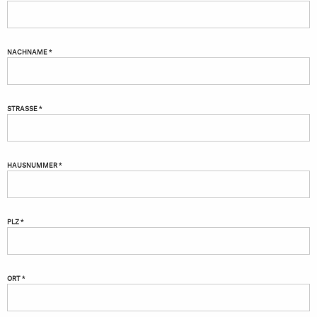
NACHNAME *
STRASSE *
HAUSNUMMER *
PLZ *
ORT *