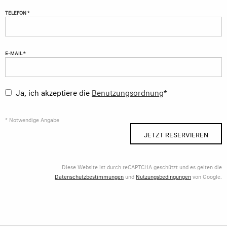
TELEFON *
E-MAIL *
Ja, ich akzeptiere die
Benutzungsordnung
*
* Notwendige Angabe
JETZT RESERVIEREN
Diese Website ist durch reCAPTCHA geschützt und es gelten die
Datenschutzbestimmungen
und
Nutzungsbedingungen
von Google.