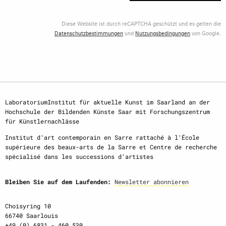
Diese Website ist durch reCAPTCHA geschützt und es gelten die
Datenschutzbestimmungen
und
Nutzungsbedingungen
von Google.
LaboratoriumInstitut für aktuelle Kunst im Saarland an der
Hochschule der Bildenden Künste Saar mit Forschungszentrum
für Künstlernachlässe
Institut d‘art contemporain en Sarre rattaché à l‘École
supérieure des beaux-arts de la Sarre et Centre de recherche
spécialisé dans les successions d‘artistes
Bleiben Sie auf dem Laufenden:
Newsletter abonnieren
Choisyring 10
66740 Saarlouis
+49 (0) 6831 - 460 530