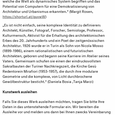
welche die Welt als dynamisches System begriffen und das
Potential von Computern für eine Demokratisierung von
Architektur und Urbanismus erkannten.“ (Margit Rosen,
https://shorturl.at/quvwW
)
„Es ist nicht einfach, seine komplexe Identität zu definieren:
Architekt, Künstler, Fotograf, Forscher, Semiologe, Professor,
Kulturmensch, Aktivist für die Erhaltung des architektonischen
Erbes des 20. Jahrhunderts und ein Poet der zeitgenössischen
Architektur. 1926 wurde er in Turin als Sohn von Nicola Mosso
(1899-1986), einem rationalistischen und futuristischen
Architekten, geboren und begann seine Karriere im Atelier seines
Vaters. Gemeinsam schufen sie einen der eindrucksvollsten
Sakralbauten der Turiner Nachkriegszeit, die Kirche Gesù
Redentorein Mirafiori (1953-1957), die durch ihre modulare
Geometrie und die komplexe, von Licht durchbrochene
Gewölbestruktur besticht.“ (Daniela Bosia ,Tanja Marzi)
Kunstwerk ausleihen
Falls Sie dieses Werk ausleihen möchten, tragen Sie bitte Ihre
Daten in das untenstehende Formular ein. Wir bereiten die
Ausleihe vor und melden uns dann bei Ihnen zwecks Vereinbarung