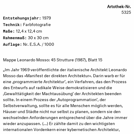
Artothek-Nr.
5325
1979
Entstehungsjahr:
Farbfotografie
Technik:
12,4 x 12,4 cm
Maße:
30 x 30 cm
Rahmenmaß:
Nr. E.S.A. / 1000
Auflage:
Mappe Leonardo Mosso: 45 Strutture (1987), Blatt 15
„Im Jahr 1969 veröffentlichte der italienische Architekt Leonardo
Mosso das »Manifest der direkten Architektur«. Darin warb er für
eine ‚programmierte Architektur’, ein Verfahren, das den Prozess
des Entwurfs auf radikale Weise demokratisieren und die
‚Gewalttätigkeit der Machtausübung’ der Architekten beenden
sollte. In einem Prozess der ‚Autoprogrammation’, der
Selbstverwaltung, sollte es für alle Menschen möglich werden,
Häuser und Städte nicht nur selbst zu planen, sondern sie den
wechselnden Anforderungen entsprechend über die Jahre immer
wieder anzupassen. (...) Er zählte damit zu den wichtigsten
internationalen Vordenkern einer kybernetischen Architektur,