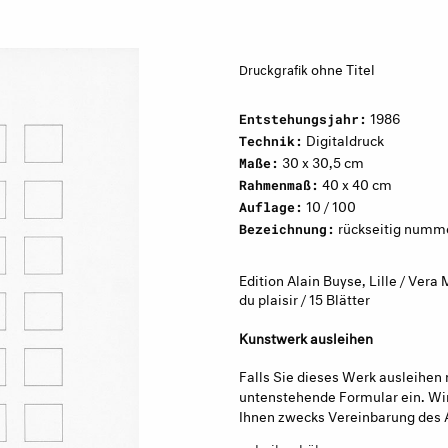
ohne Titel
Druckgrafik
1986
Entstehungsjahr:
Digitaldruck
Technik:
30 x 30,5 cm
Maße:
40 x 40 cm
Rahmenmaß:
10 / 100
Auflage:
rückseitig numme
Bezeichnung:
Edition Alain Buyse, Lille / Vera
du plaisir / 15 Blätter
Kunstwerk ausleihen
Falls Sie dieses Werk ausleihen 
untenstehende Formular ein. Wir
Ihnen zwecks Vereinbarung des 
→ Leihgebühren