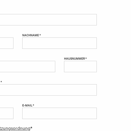
NACHNAME *
HAUSNUMMER *
 *
E-MAIL *
tzungsordnung
*