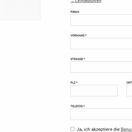
FIRMA
VORNAME *
STRASSE *
PLZ *
ORT
TELEFON *
Ja, ich akzeptiere die
Benu