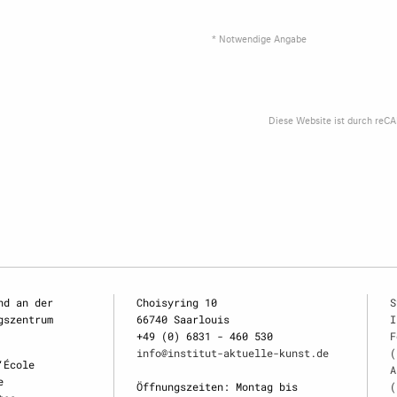
* Notwendige Angabe
Diese Website ist durch reC
nd an der
Choisyring 10
S
gszentrum
66740 Saarlouis
I
+49 (0) 6831 - 460 530
F
info@institut-aktuelle-kunst.de
(
‘École
A
e
Öffnungszeiten: Montag bis
(