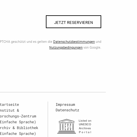
JETZT RESERVIEREN
APTCHA geschützt und es gelten die
Datenschutzbestimmungen
und
Nutzungsbedingungen
von Google.
tartseite
Impressum
Datenschutz
nstitut &
orschungs-Zentrum
Einfache Sprache)
rchiv & Bibliothek
Einfache Sprache)