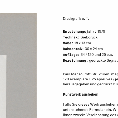
o. T.
Druckgrafik
1979
Entstehungsjahr:
Siebdruck
Technik:
18 x 13 cm
Maße:
30 x 24 cm
Rahmenmaß:
34 / 120 und 25 e.a.
Auflage:
gedruckte Signat
Bezeichnung:
Paul Mansouroff Strukturen. map
120 exemplare + 25 épreuves / j
herausgegeben und gedruckt 1979
Kunstwerk ausleihen
Falls Sie dieses Werk ausleihen 
untenstehende Formular ein. Wir
Ihnen zwecks Vereinbarung des 