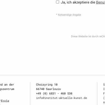
Ja, ich akzeptiere die
Benu
* Notwendige Angabe
Diese Website ist durch reC
nd an der
Choisyring 10
S
gszentrum
66740 Saarlouis
I
+49 (0) 6831 - 460 530
F
info@institut-aktuelle-kunst.de
(
‘École
A