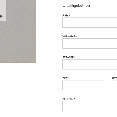
→ Leihgebühren
FIRMA
VORNAME *
STRASSE *
PLZ *
ORT
TELEFON *