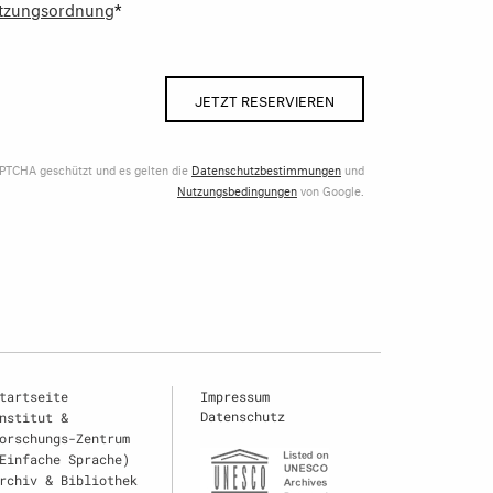
tzungsordnung
*
JETZT RESERVIEREN
APTCHA geschützt und es gelten die
Datenschutzbestimmungen
und
Nutzungsbedingungen
von Google.
tartseite
Impressum
Datenschutz
nstitut &
orschungs-Zentrum
Einfache Sprache)
rchiv & Bibliothek