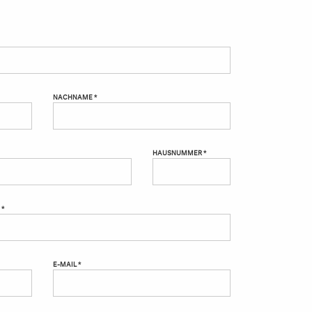
NACHNAME *
HAUSNUMMER *
 *
E-MAIL *