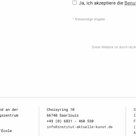
Ja, ich akzeptiere die
Benu
* Notwendige Angabe
Diese Website ist durch reC
nd an der
Choisyring 10
S
gszentrum
66740 Saarlouis
I
+49 (0) 6831 - 460 530
F
info@institut-aktuelle-kunst.de
(
‘École
A