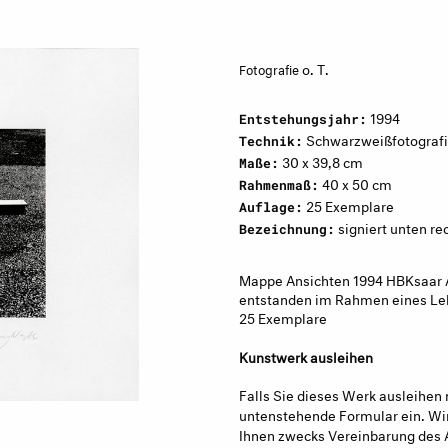
o. T.
Fotografie
1994
Entstehungsjahr:
Schwarzweißfotograf
Technik:
30 x 39,8 cm
Maße:
40 x 50 cm
Rahmenmaß:
25 Exemplare
Auflage:
signiert unten re
Bezeichnung:
Mappe Ansichten 1994 HBKsaar A
entstanden im Rahmen eines Leh
25 Exemplare
Kunstwerk ausleihen
Falls Sie dieses Werk ausleihen 
untenstehende Formular ein. Wir
Ihnen zwecks Vereinbarung des 