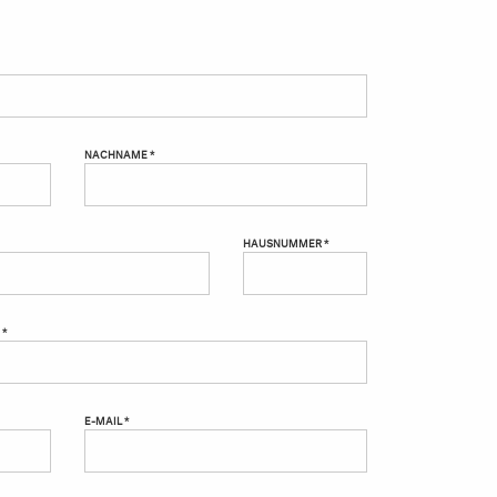
NACHNAME *
HAUSNUMMER *
 *
E-MAIL *