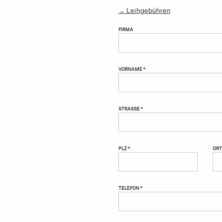
→ Leihgebühren
FIRMA
VORNAME *
STRASSE *
PLZ *
ORT
TELEFON *