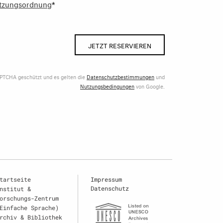
tzungsordnung
*
JETZT RESERVIEREN
APTCHA geschützt und es gelten die
Datenschutzbestimmungen
und
Nutzungsbedingungen
von Google.
tartseite
Impressum
Datenschutz
nstitut &
orschungs-Zentrum
Einfache Sprache)
rchiv & Bibliothek