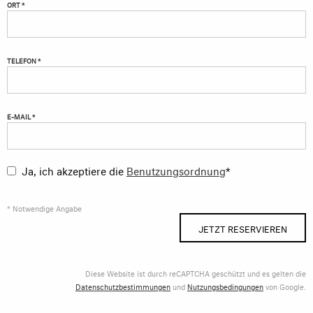
ORT *
TELEFON *
E-MAIL *
Ja, ich akzeptiere die
Benutzungsordnung
*
* Notwendige Angabe
JETZT RESERVIEREN
Diese Website ist durch reCAPTCHA geschützt und es gelten die
Datenschutzbestimmungen
und
Nutzungsbedingungen
von Google.