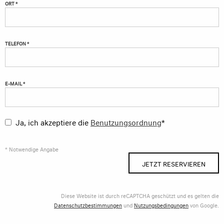
ORT *
TELEFON *
E-MAIL *
Ja, ich akzeptiere die
Benutzungsordnung
*
* Notwendige Angabe
JETZT RESERVIEREN
Diese Website ist durch reCAPTCHA geschützt und es gelten die
Datenschutzbestimmungen
und
Nutzungsbedingungen
von Google.