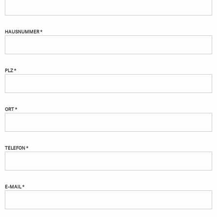
HAUSNUMMER *
PLZ *
ORT *
TELEFON *
E-MAIL *