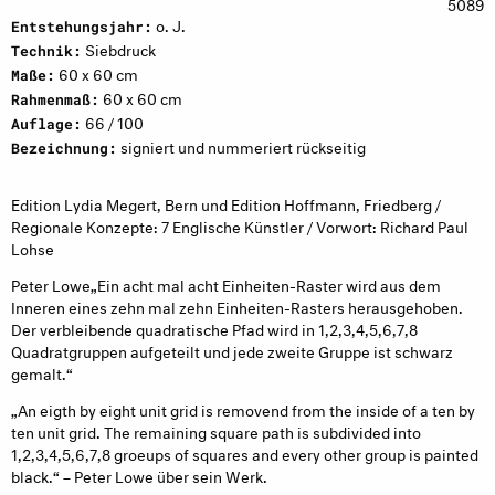
5089
o. J.
Entstehungsjahr:
Siebdruck
Technik:
60 x 60 cm
Maße:
60 x 60 cm
Rahmenmaß:
66 / 100
Auflage:
signiert und nummeriert rückseitig
Bezeichnung:
Edition Lydia Megert, Bern und Edition Hoffmann, Friedberg /
Regionale Konzepte: 7 Englische Künstler / Vorwort: Richard Paul
Lohse
Peter Lowe„Ein acht mal acht Einheiten-Raster wird aus dem
Inneren eines zehn mal zehn Einheiten-Rasters herausgehoben.
Der verbleibende quadratische Pfad wird in 1,2,3,4,5,6,7,8
Quadratgruppen aufgeteilt und jede zweite Gruppe ist schwarz
gemalt.“
„An eigth by eight unit grid is removend from the inside of a ten by
ten unit grid. The remaining square path is subdivided into
1,2,3,4,5,6,7,8 groeups of squares and every other group is painted
black.“ – Peter Lowe über sein Werk.