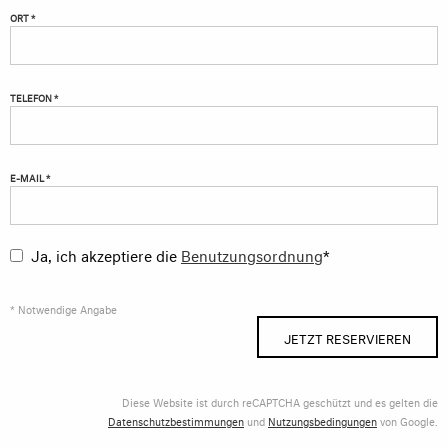
ORT *
TELEFON *
E-MAIL *
Ja, ich akzeptiere die
Benutzungsordnung
*
* Notwendige Angabe
JETZT RESERVIEREN
Diese Website ist durch reCAPTCHA geschützt und es gelten die
Datenschutzbestimmungen
und
Nutzungsbedingungen
von Google.