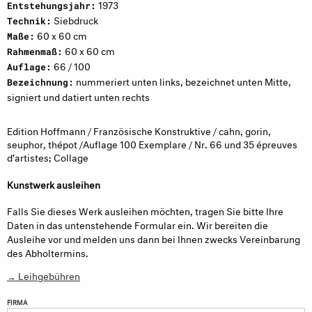
1973
Entstehungsjahr:
Siebdruck
Technik:
60 x 60 cm
Maße:
60 x 60 cm
Rahmenmaß:
66 / 100
Auflage:
nummeriert unten links, bezeichnet unten Mitte,
Bezeichnung:
signiert und datiert unten rechts
Edition Hoffmann / Französische Konstruktive / cahn, gorin,
seuphor, thépot /Auflage 100 Exemplare / Nr. 66 und 35 épreuves
d’artistes; Collage
Kunstwerk ausleihen
Falls Sie dieses Werk ausleihen möchten, tragen Sie bitte Ihre
Daten in das untenstehende Formular ein. Wir bereiten die
Ausleihe vor und melden uns dann bei Ihnen zwecks Vereinbarung
des Abholtermins.
→ Leihgebühren
FIRMA