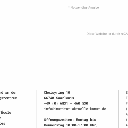
* Notwendige Angabe
Diese Website ist durch reC
nd an der
Choisyring 10
S
gszentrum
66740 Saarlouis
I
+49 (0) 6831 - 460 530
F
info@institut-aktuelle-kunst.de
(
‘École
A
e
Öffnungszeiten: Montag bis
(
tes
Donnerstag 10:00-17:00 Uhr,
A