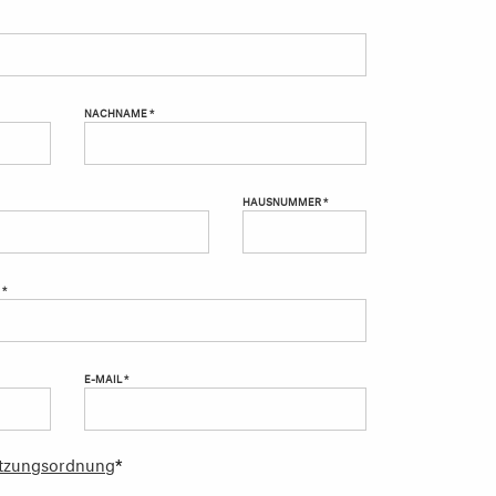
NACHNAME *
HAUSNUMMER *
 *
E-MAIL *
tzungsordnung
*