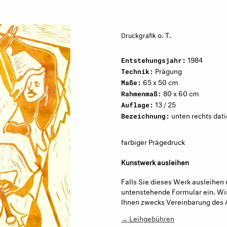
o. T.
Druckgrafik
1984
Entstehungsjahr:
Prägung
Technik:
65 x 50 cm
Maße:
80 x 60 cm
Rahmenmaß:
13 / 25
Auflage:
unten rechts dati
Bezeichnung:
farbiger Prägedruck
Kunstwerk ausleihen
Falls Sie dieses Werk ausleihen 
untenstehende Formular ein. Wir
Ihnen zwecks Vereinbarung des 
→ Leihgebühren