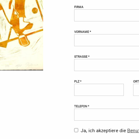
FIRMA
VORNAME *
STRASSE *
PLZ *
ORT
TELEFON *
Ja, ich akzeptiere die
Benu