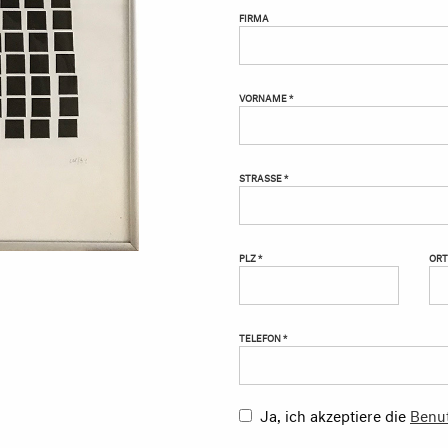
FIRMA
VORNAME *
STRASSE *
PLZ *
ORT
TELEFON *
Ja, ich akzeptiere die
Benu