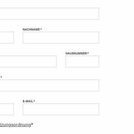
NACHNAME *
HAUSNUMMER *
 *
E-MAIL *
tzungsordnung
*