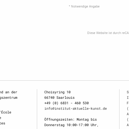
* Notwendige Angabe
Diese Website ist durch reC
nd an der
Choisyring 10
S
gszentrum
66740 Saarlouis
I
+49 (0) 6831 - 460 530
F
info@institut-aktuelle-kunst.de
(
‘École
A
e
Öffnungszeiten: Montag bis
(
tes
Donnerstag 10:00-17:00 Uhr,
A