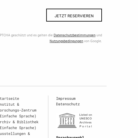
JETZT RESERVIEREN
APTCHA geschützt und es gelten die
Datenschutzbestimmungen
und
Nutzungsbedingungen
von Google.
tartseite
Impressum
Datenschutz
nstitut &
orschungs-Zentrum
Einfache Sprache)
rchiv & Bibliothek
Einfache Sprache)
usstellungen &
Sprachauswahl