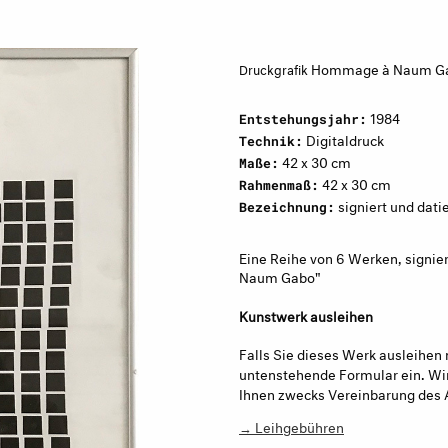
Hommage à Naum G
Druckgrafik
1984
Entstehungsjahr:
Digitaldruck
Technik:
42 x 30 cm
Maße:
42 x 30 cm
Rahmenmaß:
signiert und dati
Bezeichnung:
Eine Reihe von 6 Werken, signie
Naum Gabo"
Kunstwerk ausleihen
Falls Sie dieses Werk ausleihen 
untenstehende Formular ein. Wir
Ihnen zwecks Vereinbarung des 
→ Leihgebühren