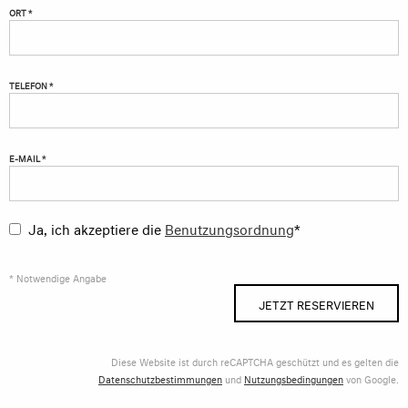
ORT *
TELEFON *
E-MAIL *
Ja, ich akzeptiere die
Benutzungsordnung
*
* Notwendige Angabe
JETZT RESERVIEREN
Diese Website ist durch reCAPTCHA geschützt und es gelten die
Datenschutzbestimmungen
und
Nutzungsbedingungen
von Google.