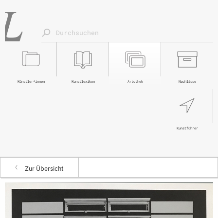
Künstler*innen
Kunstlexikon
Artothek
Nachlässe
Kunstführer
Zur Übersicht