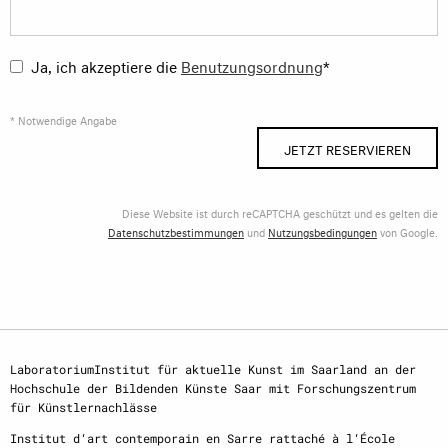
Ja, ich akzeptiere die
Benutzungsordnung
*
* Notwendige Angabe
JETZT RESERVIEREN
Diese Website ist durch reCAPTCHA geschützt und es gelten die
Datenschutzbestimmungen
und
Nutzungsbedingungen
von Google.
LaboratoriumInstitut für aktuelle Kunst im Saarland an der
Hochschule der Bildenden Künste Saar mit Forschungszentrum
für Künstlernachlässe
Institut d‘art contemporain en Sarre rattaché à l‘École