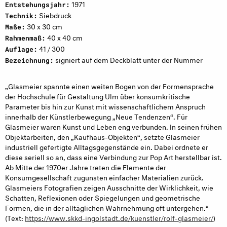
1971
Entstehungsjahr:
Siebdruck
Technik:
30 x 30 cm
Maße:
40 x 40 cm
Rahmenmaß:
41 / 300
Auflage:
signiert auf dem Deckblatt unter der Nummer
Bezeichnung:
„Glasmeier spannte einen weiten Bogen von der Formensprache
der Hochschule für Gestaltung Ulm über konsumkritische
Parameter bis hin zur Kunst mit wissenschaftlichem Anspruch
innerhalb der Künstlerbewegung „Neue Tendenzen“. Für
Glasmeier waren Kunst und Leben eng verbunden. In seinen frühen
Objektarbeiten, den „Kaufhaus-Objekten“, setzte Glasmeier
industriell gefertigte Alltagsgegenstände ein. Dabei ordnete er
diese seriell so an, dass eine Verbindung zur Pop Art herstellbar ist.
Ab Mitte der 1970er Jahre treten die Elemente der
Konsumgesellschaft zugunsten einfacher Materialien zurück.
Glasmeiers Fotografien zeigen Ausschnitte der Wirklichkeit, wie
Schatten, Reflexionen oder Spiegelungen und geometrische
Formen, die in der alltäglichen Wahrnehmung oft untergehen.“
(Text:
https://www.skkd-ingolstadt.de/kuenstler/rolf-glasmeier/
)