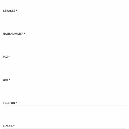
STRASSE *
HAUSNUMMER *
PLZ *
ORT *
TELEFON *
E-MAIL *