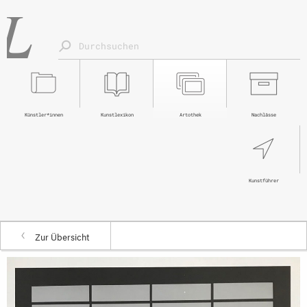
Künstler*innen
Kunstlexikon
Artothek
Nachlässe
Kunstführer
Zur Übersicht