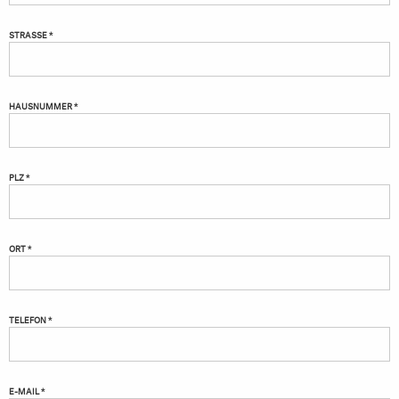
STRASSE *
HAUSNUMMER *
PLZ *
ORT *
TELEFON *
E-MAIL *