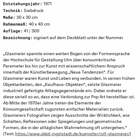
1971
Entstehungsjahr:
Siebdruck
Technik:
30 x 30 cm
Maße:
40 x 40 cm
Rahmenmaß:
41 / 300
Auflage:
signiert auf dem Deckblatt unter der Nummer
Bezeichnung:
„Glasmeier spannte einen weiten Bogen von der Formensprache
der Hochschule für Gestaltung Ulm über konsumkritische
Parameter bis hin zur Kunst mit wissenschaftlichem Anspruch
innerhalb der Künstlerbewegung „Neue Tendenzen“. Für
Glasmeier waren Kunst und Leben eng verbunden. In seinen frühen
Objektarbeiten, den „Kaufhaus-Objekten“, setzte Glasmeier
industriell gefertigte Alltagsgegenstände ein. Dabei ordnete er
diese seriell so an, dass eine Verbindung zur Pop Art herstellbar ist.
Ab Mitte der 1970er Jahre treten die Elemente der
Konsumgesellschaft zugunsten einfacher Materialien zurück.
Glasmeiers Fotografien zeigen Ausschnitte der Wirklichkeit, wie
Schatten, Reflexionen oder Spiegelungen und geometrische
Formen, die in der alltäglichen Wahrnehmung oft untergehen.“
(Text:
https://www.skkd-ingolstadt.de/kuenstler/rolf-glasmeier/
)