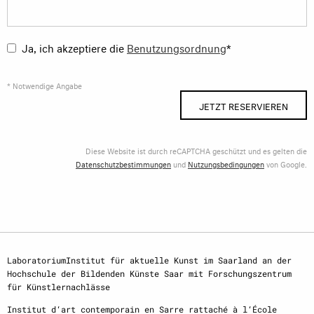
Ja, ich akzeptiere die
Benutzungsordnung
*
* Notwendige Angabe
JETZT RESERVIEREN
Diese Website ist durch reCAPTCHA geschützt und es gelten die
Datenschutzbestimmungen
und
Nutzungsbedingungen
von Google.
LaboratoriumInstitut für aktuelle Kunst im Saarland an der
Hochschule der Bildenden Künste Saar mit Forschungszentrum
für Künstlernachlässe
Institut d‘art contemporain en Sarre rattaché à l‘École