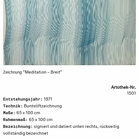
"Meditation – Breit"
Zeichnung
Artothek-Nr.
1501
1971
Entstehungsjahr:
Buntstiftzeichnung
Technik:
65 x 100 cm
Maße:
65 x 100 cm
Rahmenmaß:
signiert und datiert unten rechts, rückseitig
Bezeichnung:
vollständig bezeichnet