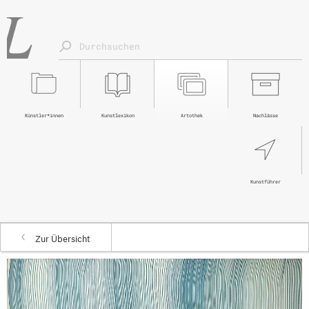
Künstler*innen
Kunstlexikon
Artothek
Nachlässe
Kunstführer
Zur Übersicht