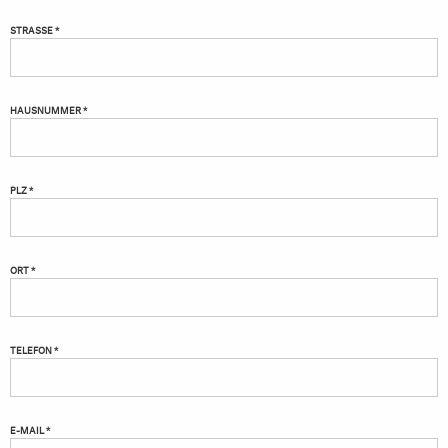
STRASSE *
HAUSNUMMER *
PLZ *
ORT *
TELEFON *
E-MAIL *