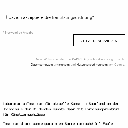
Ja, ich akzeptiere die
Benutzungsordnung
*
* Notwendige Angabe
JETZT RESERVIEREN
Diese Website ist durch reCAPTCHA geschützt und es gelten die
Datenschutzbestimmungen
und
Nutzungsbedingungen
von Google.
LaboratoriumInstitut für aktuelle Kunst im Saarland an der
Hochschule der Bildenden Künste Saar mit Forschungszentrum
für Künstlernachlässe
Institut d‘art contemporain en Sarre rattaché à l‘École