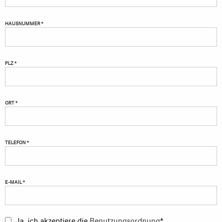
HAUSNUMMER *
PLZ *
ORT *
TELEFON *
E-MAIL *
Ja, ich akzeptiere die
Benutzungsordnung
*