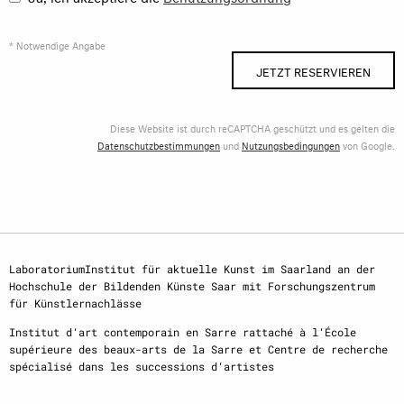
* Notwendige Angabe
JETZT RESERVIEREN
Diese Website ist durch reCAPTCHA geschützt und es gelten die
Datenschutzbestimmungen
und
Nutzungsbedingungen
von Google.
LaboratoriumInstitut für aktuelle Kunst im Saarland an der
Hochschule der Bildenden Künste Saar mit Forschungszentrum
für Künstlernachlässe
Institut d‘art contemporain en Sarre rattaché à l‘École
supérieure des beaux-arts de la Sarre et Centre de recherche
spécialisé dans les successions d‘artistes