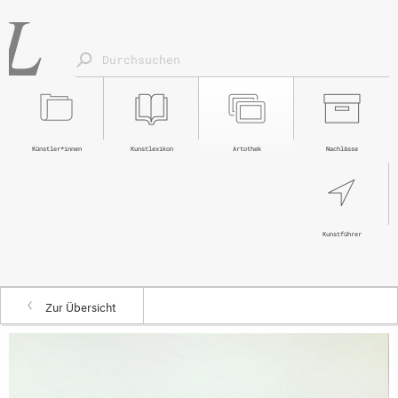
Künstler*innen
Kunstlexikon
Artothek
Nachlässe
Kunstführer
Zur Übersicht