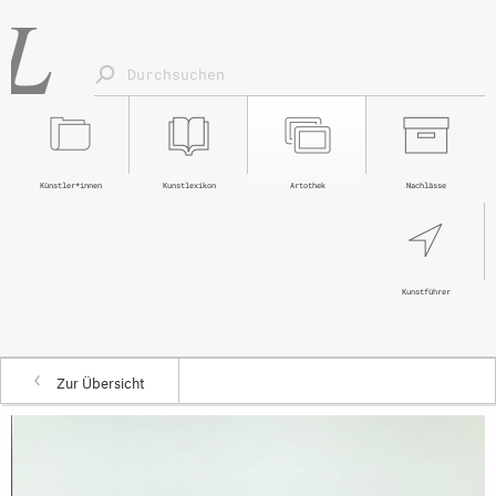
Künstler*innen
Kunstlexikon
Artothek
Nachlässe
Kunstführer
Zur Übersicht