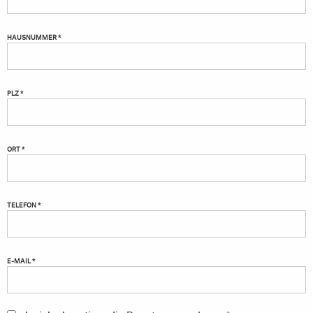
HAUSNUMMER *
PLZ *
ORT *
TELEFON *
E-MAIL *