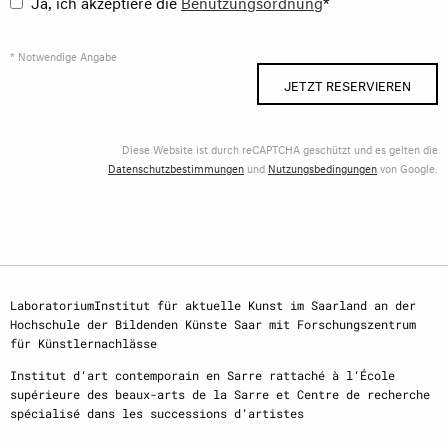
Ja, ich akzeptiere die
Benutzungsordnung
*
* Notwendige Angabe
JETZT RESERVIEREN
Diese Website ist durch reCAPTCHA geschützt und es gelten die
Datenschutzbestimmungen
und
Nutzungsbedingungen
von Google.
LaboratoriumInstitut für aktuelle Kunst im Saarland an der
Hochschule der Bildenden Künste Saar mit Forschungszentrum
für Künstlernachlässe
Institut d‘art contemporain en Sarre rattaché à l‘École
supérieure des beaux-arts de la Sarre et Centre de recherche
spécialisé dans les successions d‘artistes