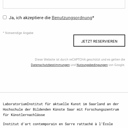
Ja, ich akzeptiere die
Benutzungsordnung
*
* Notwendige Angabe
JETZT RESERVIEREN
Diese Website ist durch reCAPTCHA geschützt und es gelten die
Datenschutzbestimmungen
und
Nutzungsbedingungen
von Google.
LaboratoriumInstitut für aktuelle Kunst im Saarland an der
Hochschule der Bildenden Künste Saar mit Forschungszentrum
für Künstlernachlässe
Institut d‘art contemporain en Sarre rattaché à l‘École