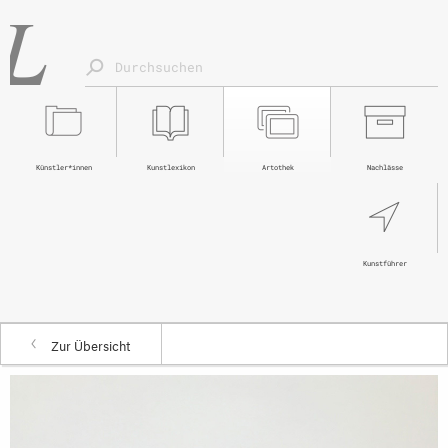
Künstler*innen
Kunstlexikon
Artothek
Nachlässe
Kunstführer
Zur Übersicht