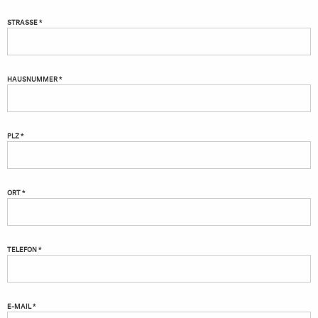
STRASSE *
HAUSNUMMER *
PLZ *
ORT *
TELEFON *
E-MAIL *