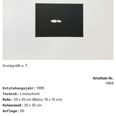
o. T.
Druckgrafik
Artothek-Nr.
1468
1995
Entstehungsjahr:
Linolschnitt
Technik:
25 x 35 cm (Motiv: 10 x 15 cm)
Maße:
25 x 35 cm
Rahmenmaß:
50
Auflage: