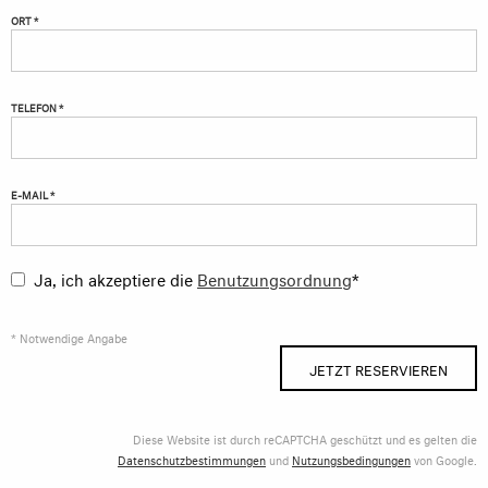
ORT *
TELEFON *
E-MAIL *
Ja, ich akzeptiere die
Benutzungsordnung
*
* Notwendige Angabe
JETZT RESERVIEREN
Diese Website ist durch reCAPTCHA geschützt und es gelten die
Datenschutzbestimmungen
und
Nutzungsbedingungen
von Google.