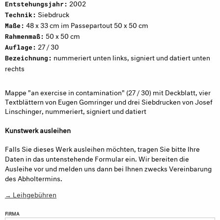
2002
Entstehungsjahr:
Siebdruck
Technik:
48 x 33 cm im Passepartout 50 x 50 cm
Maße:
50 x 50 cm
Rahmenmaß:
27 / 30
Auflage:
nummeriert unten links, signiert und datiert unten
Bezeichnung:
rechts
Mappe "an exercise in contamination" (27 / 30) mit Deckblatt, vier
Textblättern von Eugen Gomringer und drei Siebdrucken von Josef
Linschinger, nummeriert, signiert und datiert
Kunstwerk ausleihen
Falls Sie dieses Werk ausleihen möchten, tragen Sie bitte Ihre
Daten in das untenstehende Formular ein. Wir bereiten die
Ausleihe vor und melden uns dann bei Ihnen zwecks Vereinbarung
des Abholtermins.
→ Leihgebühren
FIRMA