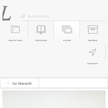
Künstler*innen
Kunstlexikon
Artothek
Nachlässe
Kunstführer
Zur Übersicht