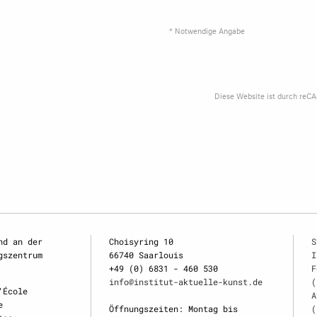
* Notwendige Angabe
Diese Website ist durch reC
nd an der
Choisyring 10
S
gszentrum
66740 Saarlouis
I
+49 (0) 6831 - 460 530
F
info@institut-aktuelle-kunst.de
(
‘École
A
e
Öffnungszeiten: Montag bis
(