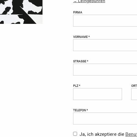
FIRMA
VORNAME *
STRASSE *
PLZ *
ORT
TELEFON *
Ja, ich akzeptiere die
Benu