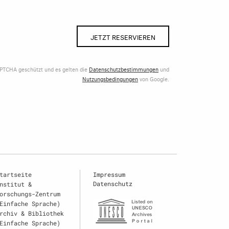
JETZT RESERVIEREN
APTCHA geschützt und es gelten die
Datenschutzbestimmungen
und
Nutzungsbedingungen
von Google.
tartseite
Impressum
Datenschutz
nstitut &
orschungs-Zentrum
Einfache Sprache)
rchiv & Bibliothek
Einfache Sprache)