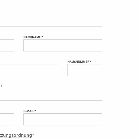
NACHNAME *
HAUSNUMMER *
 *
E-MAIL *
tzungsordnung
*