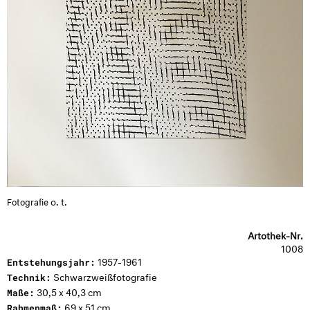
o. t.
Fotografie
Artothek-Nr.
1008
1957-1961
Entstehungsjahr:
Schwarzweißfotografie
Technik:
30,5 x 40,3 cm
Maße:
69 x 51 cm
Rahmenmaß: