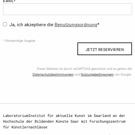
E-MAIL *
Ja, ich akzeptiere die
Benutzungsordnung
*
* Notwendige Angabe
JETZT RESERVIEREN
Diese Website ist durch reCAPTCHA geschützt und es gelten die
Datenschutzbestimmungen
und
Nutzungsbedingungen
von Google.
LaboratoriumInstitut für aktuelle Kunst im Saarland an der
Hochschule der Bildenden Künste Saar mit Forschungszentrum
für Künstlernachlässe