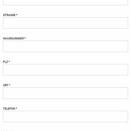
STRASSE *
HAUSNUMMER *
PLZ *
ORT *
TELEFON *