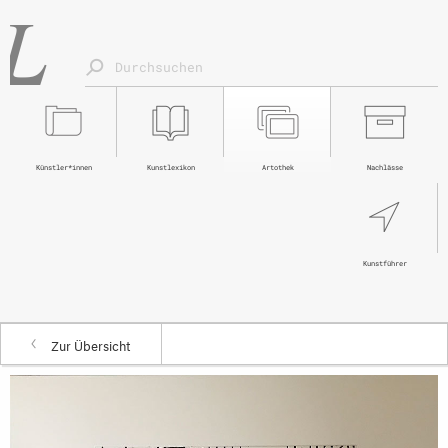
Künstler*innen
Kunstlexikon
Artothek
Nachlässe
Kunstführer
Zur Übersicht