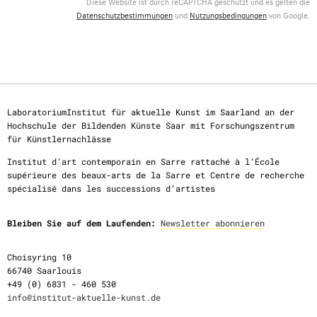
Diese Website ist durch reCAPTCHA geschützt und es gelten die
Datenschutzbestimmungen
und
Nutzungsbedingungen
von Google.
LaboratoriumInstitut für aktuelle Kunst im Saarland an der
Hochschule der Bildenden Künste Saar mit Forschungszentrum
für Künstlernachlässe
Institut d‘art contemporain en Sarre rattaché à l‘École
supérieure des beaux-arts de la Sarre et Centre de recherche
spécialisé dans les successions d‘artistes
Bleiben Sie auf dem Laufenden:
Newsletter abonnieren
Choisyring 10
66740 Saarlouis
+49 (0) 6831 - 460 530
info@institut-aktuelle-kunst.de