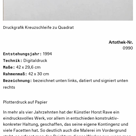
Kreuzschleife zu Quadrat
Druckgrafik
Artothek-Nr.
0990
1994
Entstehungsjahr:
Digitaldruck
Technik:
42 x 29,6 cm
Maße:
42 x 30 cm
Rahmenmaß:
bezeichnet unten links, datiert und signiert unten
Bezeichnung:
rechts
Plotterdruck auf Papier
In mehr als vier Jahrzehnten hat der Künstler Horst Rave ein
eindrucksvolles Werk, vor allem in entschieden konstruktiv-
konkreter Haltung, geschaffen, das seine eigene Kontingenz und
viele Facetten hat. So deutlich auch die Malerei im Vordergrund
steht, so erfasst man den Reichtum dieses Werkes nur, wenn man