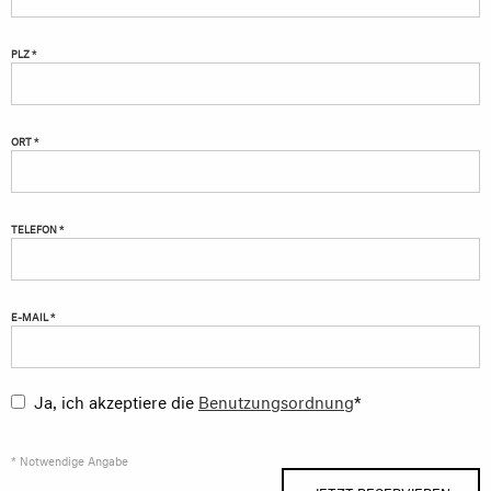
PLZ *
ORT *
TELEFON *
E-MAIL *
Ja, ich akzeptiere die
Benutzungsordnung
*
* Notwendige Angabe