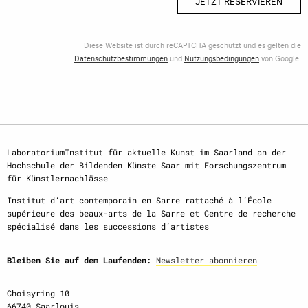
JETZT RESERVIEREN
Diese Website ist durch reCAPTCHA geschützt und es gelten die
Datenschutzbestimmungen
und
Nutzungsbedingungen
von Google.
LaboratoriumInstitut für aktuelle Kunst im Saarland an der
Hochschule der Bildenden Künste Saar mit Forschungszentrum
für Künstlernachlässe
Institut d‘art contemporain en Sarre rattaché à l‘École
supérieure des beaux-arts de la Sarre et Centre de recherche
spécialisé dans les successions d‘artistes
Bleiben Sie auf dem Laufenden:
Newsletter abonnieren
Choisyring 10
66740 Saarlouis