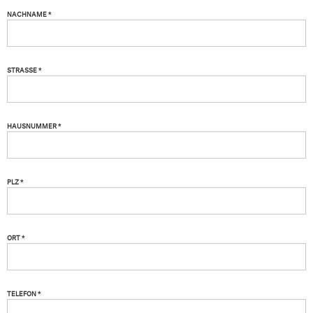
NACHNAME *
STRASSE *
HAUSNUMMER *
PLZ *
ORT *
TELEFON *