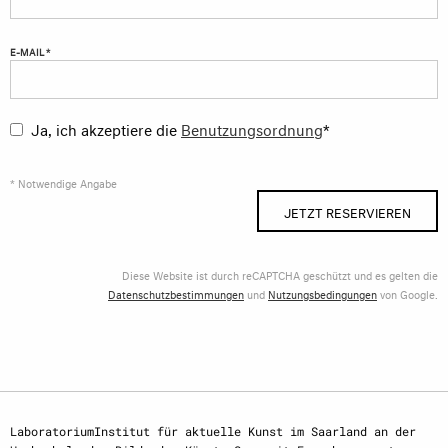
E-MAIL *
Ja, ich akzeptiere die
Benutzungsordnung
*
* Notwendige Angabe
JETZT RESERVIEREN
Diese Website ist durch reCAPTCHA geschützt und es gelten die
Datenschutzbestimmungen
und
Nutzungsbedingungen
von Google.
LaboratoriumInstitut für aktuelle Kunst im Saarland an der