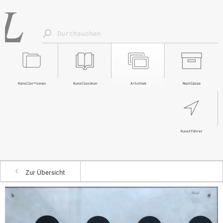
Künstler*innen
Kunstlexikon
Artothek
Nachlässe
Kunstführer
Zur Übersicht