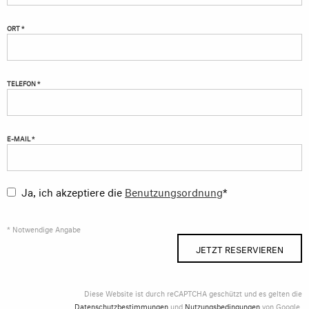
ORT *
TELEFON *
E-MAIL *
Ja, ich akzeptiere die
Benutzungsordnung
*
* Notwendige Angabe
JETZT RESERVIEREN
Diese Website ist durch reCAPTCHA geschützt und es gelten die
Datenschutzbestimmungen
und
Nutzungsbedingungen
von Google.