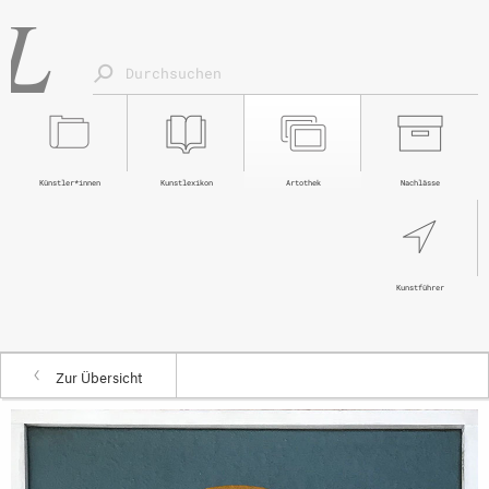
Künstler*innen
Kunstlexikon
Artothek
Nachlässe
Kunstführer
Zur Übersicht