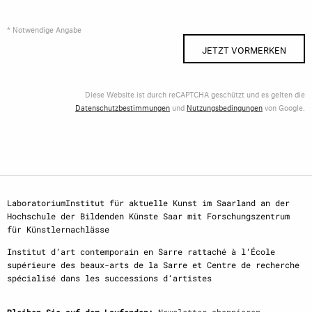
* Notwendige Angabe
JETZT VORMERKEN
Diese Website ist durch reCAPTCHA geschützt und es gelten die
Datenschutzbestimmungen
und
Nutzungsbedingungen
von Google.
LaboratoriumInstitut für aktuelle Kunst im Saarland an der
Hochschule der Bildenden Künste Saar mit Forschungszentrum
für Künstlernachlässe
Institut d‘art contemporain en Sarre rattaché à l‘École
supérieure des beaux-arts de la Sarre et Centre de recherche
spécialisé dans les successions d‘artistes