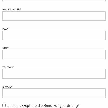
HAUSNUMMER *
PLZ *
ORT *
TELEFON *
E-MAIL *
Ja, ich akzeptiere die
Benutzungsordnung
*