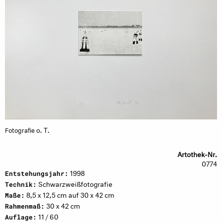
o. T.
Fotografie
Artothek-Nr.
0774
1998
Entstehungsjahr:
Schwarzweißfotografie
Technik:
8,5 x 12,5 cm auf 30 x 42 cm
Maße:
30 x 42 cm
Rahmenmaß:
11 / 60
Auflage: