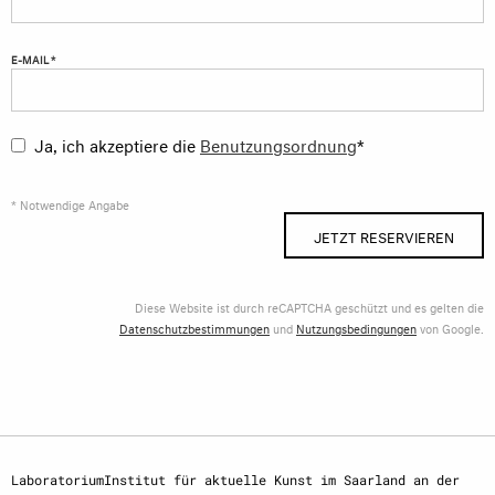
E-MAIL *
Ja, ich akzeptiere die
Benutzungsordnung
*
* Notwendige Angabe
JETZT RESERVIEREN
Diese Website ist durch reCAPTCHA geschützt und es gelten die
Datenschutzbestimmungen
und
Nutzungsbedingungen
von Google.
LaboratoriumInstitut für aktuelle Kunst im Saarland an der