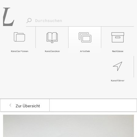
Künstler*innen
Kunstlexikon
Artothek
Nachlässe
Kunstführer
Zur Übersicht