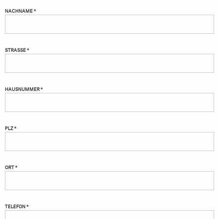
NACHNAME *
STRASSE *
HAUSNUMMER *
PLZ *
ORT *
TELEFON *