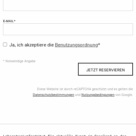
E-MAIL *
Ja, ich akzeptiere die
Benutzungsordnung
*
* Notwendige Angabe
JETZT RESERVIEREN
Diese Website ist durch reCAPTCHA geschützt und es gelten die
Datenschutzbestimmungen
und
Nutzungsbedingungen
von Google.