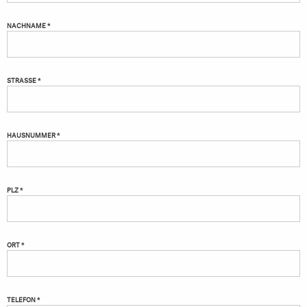
NACHNAME *
STRASSE *
HAUSNUMMER *
PLZ *
ORT *
TELEFON *