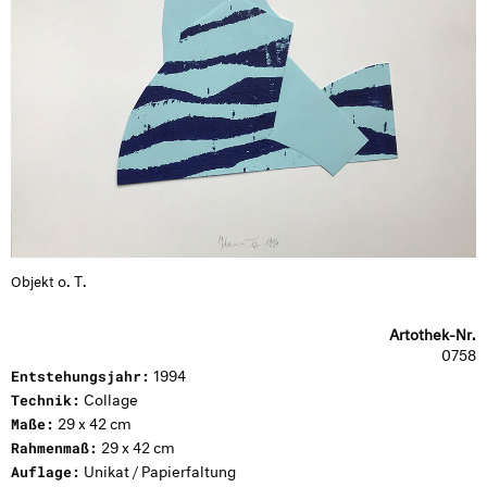
o. T.
Objekt
Artothek-Nr.
0758
1994
Entstehungsjahr:
Collage
Technik:
29 x 42 cm
Maße:
29 x 42 cm
Rahmenmaß:
Unikat / Papierfaltung
Auflage: