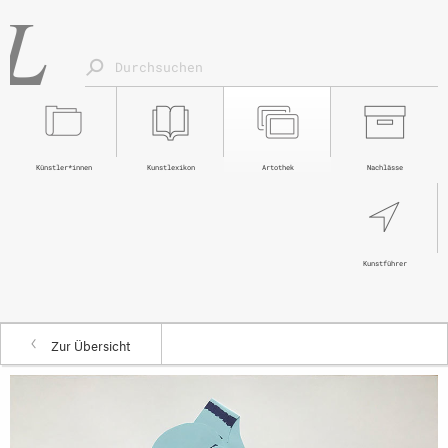
Künstler*innen
Kunstlexikon
Artothek
Nachlässe
Kunstführer
Zur Übersicht